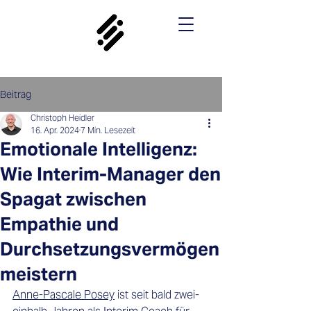
Beitrag
Christoph Heidler
16. Apr. 2024
7 Min. Lesezeit
Emotionale Intelligenz:
Wie Interim-Manager den
Spagat zwischen
Empathie und
Durchsetzungsvermögen
meistern
Anne-Pascale Posey
 ist seit bald zwei­