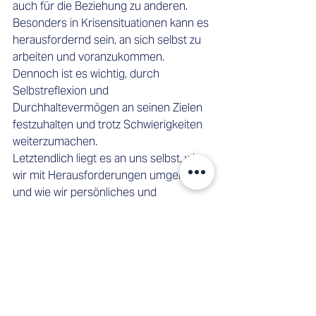
auch für die Beziehung zu anderen. 
Besonders in Krisensituationen kann es 
herausfordernd sein, an sich selbst zu 
arbeiten und voranzukommen. 
Dennoch ist es wichtig, durch 
Selbstreflexion und 
Durchhaltevermögen an seinen Zielen 
festzuhalten und trotz Schwierigkeiten 
weiterzumachen. 
Letztendlich liegt es an uns selbst, wie 
wir mit Herausforderungen umgehen 
und wie wir persönliches und 
berufliches Wachstum fördern. Indem 
wir eine positive Einstellung bewahren 
und uns kontinuierlich bemühen, 
können wir auch aus den schwierigsten 
Situationen lernen und gestärkt daraus 
hervorgehen. 