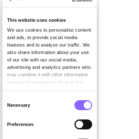

verändern, können wir einen 
signifikanten Einfluss auf das Verhalten 
This website uses cookies
unseres Gegenübers bewirken und so 
zu einer positiven Veränderung 
We use cookies to personalise content
beitragen. Diese Technik ist besonders 
and ads, to provide social media
wirkungsvoll in Führungspositionen, wo 
features and to analyse our traffic. We
das eigene Verhalten das Team 
also share information about your use
inspiriert. Es zeigt, wie durch Empathie 
of our site with our social media,
und angepasste Verhaltensweisen 
advertising and analytics partners who
effektive Führung im Alltag integriert 
may combine it with other information
werden kann, um die Beziehungen und 
that you’ve provided to them or that
die Kommunikation innerhalb eines 
they’ve collected from your use of their
Teams zu verbessern. 
services.
Consent
Necessary
Selection
 Könntest du das Prinzip des Spiegelns 
etwas näher erläutern?
Preferences
Anne-Pascale Posey: 
Natürlich. 