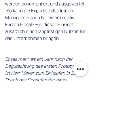
werden dokumentiert und ausgewertet. 
 So kann die Expertise des Interim 
Managers – auch bei einem relativ 
kurzen Einsatz – in dieser Hinsicht 
zusätzlich einen langfristigen Nutzen für 
das Unternehmen bringen. 
Etwas mehr als ein Jahr nach der 
Begutachtung des ersten Prototypen 
ist Herr Meyer zum Einkaufen in Zürich. 
Durch das Schaufenster eines 
bekannten Möbelhändlers sieht er, wie 
ein Verkäufer ein junges Paar berät. Die 
beiden blicken interessiert auf einen 
kleinen Tisch, der elegant und 
selbstbewusst vor einer Couch steht. 
«Die Investition hat sich gelohnt» – 
denkt Herr Meyer, als er weitergeht. 