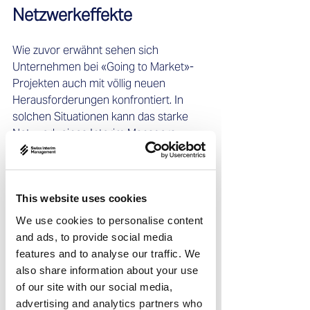
Netzwerkeffekte
Wie zuvor erwähnt sehen sich 
Unternehmen bei «Going to Market»-
Projekten auch mit völlig neuen 
Herausforderungen konfrontiert. In 
solchen Situationen kann das starke 
Netzwerk eines Interim Managers 
zusätzliche Lösungsmöglichkeiten 
bieten. Denn neben ihrer Fachexpertise 
bringen Interim Führungskräfte auch 
This website uses cookies
wertvolle Kontakte und Beziehungen 
mit, die sie über viele Jahre hinweg 
We use cookies to personalise content
aufgebaut haben. 
and ads, to provide social media
features and to analyse our traffic. We
Unsere gut vernetzten Interim Manager 
also share information about your use
sind in der Lage, schnell auf ein breites 
of our site with our social media,
Spektrum von Fachleuten und 
advertising and analytics partners who