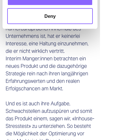
externen Expertise wertvolles 
Feedback geben. Gerade weil er frei 
Deny
von Firmenpolitik und 
Karriereansprüchen innerhalb des 
Unternehmens ist, hat er keinerlei 
Interesse, eine Haltung einzunehmen, 
die er nicht wirklich vertritt.  
Interim Manger:innen betrachten ein 
neues Produkt und die dazugehörige 
Strategie rein nach ihren langjährigen 
Erfahrungswerten und den realen 
Erfolgschancen am Markt. 
Und es ist auch ihre Aufgabe, 
Schwachstellen aufzuspüren und somit 
das Produkt einem, sagen wir, «Inhouse-
Stresstest» zu unterziehen. So besteht 
die Möglichkeit der Optimierung vor 