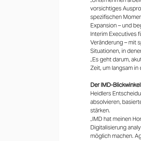
vorsichtiges Ausprobi
spezifischen Moment
Expansion – und be
Interim Executives fü
Veränderung – mit sp
Situationen, in den
„Es geht darum, aku
Zeit, um langsam in 
Der IMD-Blickwinkel
Heidlers Entscheid
absolvieren, basiert
stärken. 
„IMD hat meinen Horiz
Digitalisierung anal
möglich machen. Agi