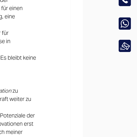
 für einen 
, eine 
 für 
e in 
Es bleibt keine 
ation
 zu 
aft weiter zu 
 Potenziale der 
ovationen erst 
ch meiner 