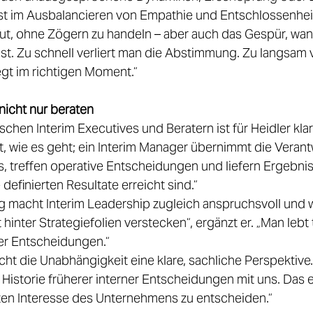
unst im Ausbalancieren von Empathie und Entschlossenheit
t, ohne Zögern zu handeln – aber auch das Gespür, wan
ist. Zu schnell verliert man die Abstimmung. Zu langsam v
gt im richtigen Moment.“ 
nicht nur beraten
chen Interim Executives und Beratern ist für Heidler klar.
t, wie es geht; ein Interim Manager übernimmt die Verant
ms, treffen operative Entscheidungen und liefern Ergebni
definierten Resultate erreicht sind.“ 
 macht Interim Leadership zugleich anspruchsvoll und w
 hinter Strategiefolien verstecken“, ergänzt er. „Man lebt 
r Entscheidungen.“ 
cht die Unabhängigkeit eine klare, sachliche Perspektive.
e Historie früherer interner Entscheidungen mit uns. Das e
ten Interesse des Unternehmens zu entscheiden.“ 