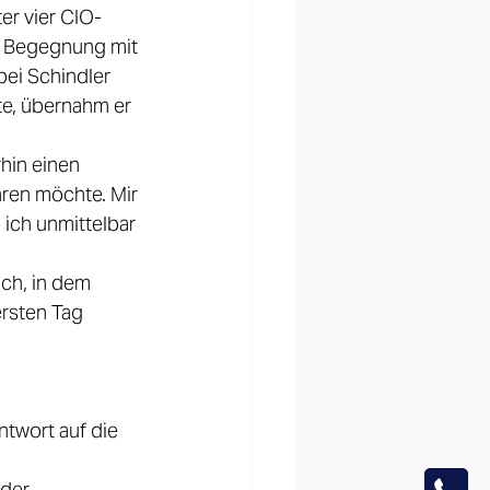
er vier CIO-
e Begegnung mit 
bei Schindler 
te, übernahm er 
hin einen 
hren möchte. Mir 
 ich unmittelbar 
ch, in dem 
rsten Tag 
twort auf die 
der 