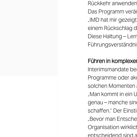
Rückkehr anwenden.
Das Programm veränd
„IMD hat mir gezeigt
einem Rückschlag der
Diese Haltung – Lern
Führungsverständni
Führen in komplexen
Interimsmandate beg
Programme oder akute
solchen Momenten a
„Man kommt in ein U
genau – manche sind
schaffen.“ Der Einst
„Bevor man Entschei
Organisation wirklic
entscheidend sind 