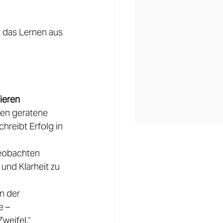
t das Lernen aus 
ieren
ken geratene 
hreibt Erfolg in 
beobachten 
und Klarheit zu 
n der 
e – 
eifel.“ 