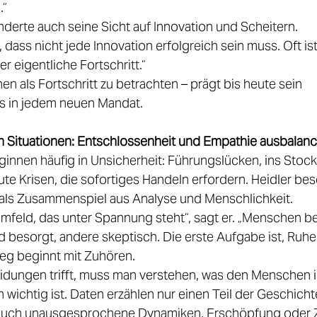
“ 
erte auch seine Sicht auf Innovation und Scheitern. 
, dass nicht jede Innovation erfolgreich sein muss. Oft is
 eigentliche Fortschritt.“ 
en als Fortschritt zu betrachten – prägt bis heute sein 
s in jedem neuen Mandat. 
 Situationen: Entschlossenheit und Empathie ausbalanc
innen häufig in Unsicherheit: Führungslücken, ins Stoc
 Krisen, die sofortiges Handeln erfordern. Heidler besc
ls Zusammenspiel aus Analyse und Menschlichkeit. 
mfeld, das unter Spannung steht“, sagt er. „Menschen 
 besorgt, andere skeptisch. Die erste Aufgabe ist, Ruhe 
ieg beginnt mit Zuhören. 
dungen trifft, muss man verstehen, was den Menschen i
h wichtig ist. Daten erzählen nur einen Teil der Geschicht
auch unausgesprochene Dynamiken, Erschöpfung oder Zw