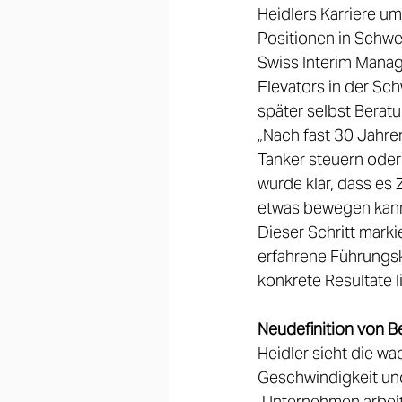
Heidlers Karriere u
Positionen in Schw
Swiss Interim Manage
Elevators in der Sch
später selbst Berat
„Nach fast 30 Jahren
Tanker steuern oder 
wurde klar, dass es 
etwas bewegen kann
Dieser Schritt mark
erfahrene Führungsk
konkrete Resultate li
Neudefinition von B
Heidler sieht die w
Geschwindigkeit und 
„Unternehmen arbeit