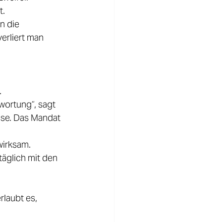
. 
n die 
erliert man 
 
wortung“, sagt 
sse. Das Mandat 
irksam. 
täglich mit den 
 
rlaubt es, 