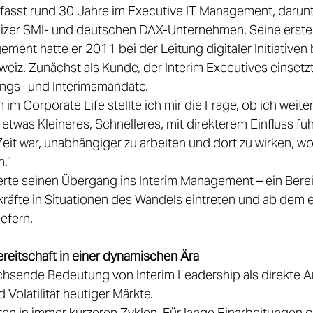

mfasst rund 30 Jahre im Executive IT Management, darunt
eizer SMI- und deutschen DAX-Unternehmen. Seine erst
ment hatte er 2011 bei der Leitung digitaler Initiativen 
weiz. Zunächst als Kunde, der Interim Executives einsetz
ungs- und Interimsmandate. 
 im Corporate Life stellte ich mir die Frage, ob ich weiter
etwas Kleineres, Schnelleres, mit direkterem Einfluss fü
Zeit war, unabhängiger zu arbeiten und dort zu wirken, wo
.“ 
ierte seinen Übergang ins Interim Management – ein Berei
räfte in Situationen des Wandels eintreten und ab dem e
efern. 
ereitschaft in einer dynamischen Ära
achsende Bedeutung von Interim Leadership als direkte An
Volatilität heutiger Märkte. 
en in immer kürzeren Zyklen. Für lange Einarbeitungen o