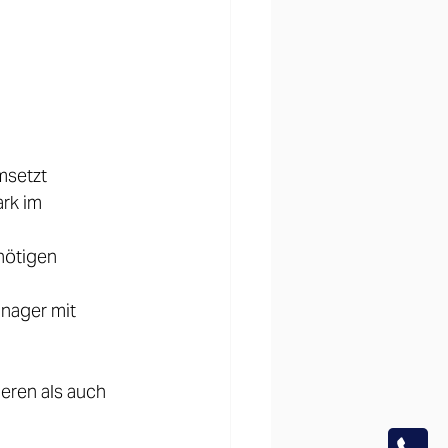
msetzt 
rk im 
nötigen 
nager mit 
eren als auch 