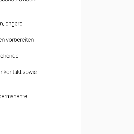
, engere 
en vorbereiten 
tehende 
enkontakt sowie 
 permanente 