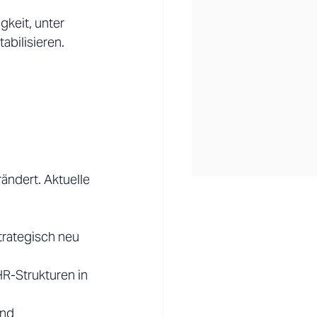
keit, unter 
abilisieren. 
ändert. Aktuelle 
rategisch neu 
R-Strukturen in 
nd 