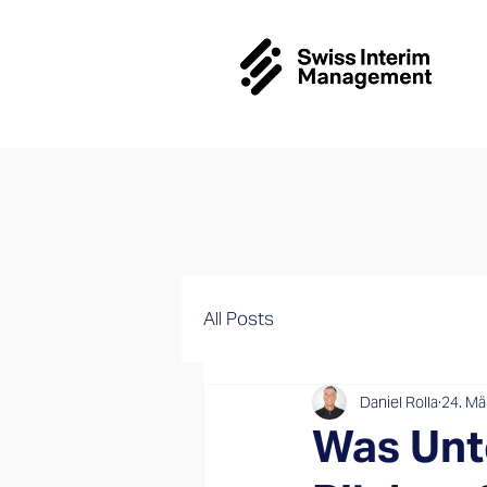
All Posts
Daniel Rolla
24. Mä
Was Unt