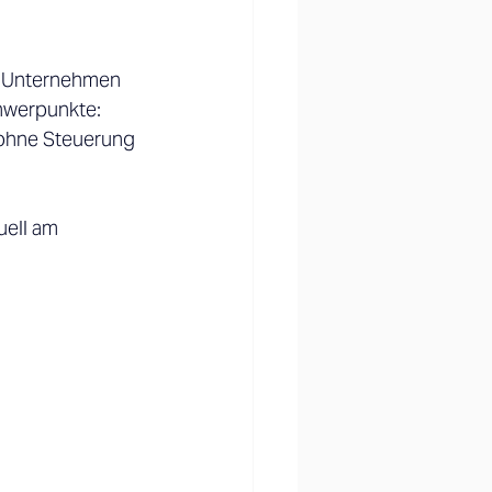
as Unternehmen 
hwerpunkte: 
 ohne Steuerung 
ell am 