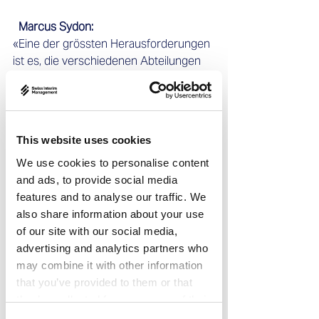
 Marcus Sydon:    
«Eine der grössten Herausforderungen 
ist es, die verschiedenen Abteilungen 
eines Unternehmens auf eine 
gemeinsame Strategie auszurichten. 
Dies erfordert nicht nur ein tiefes 
Verständnis der internen und externen 
This website uses cookies
Anforderungen, sondern auch die 
Fähigkeit, diese Anforderungen effektiv 
We use cookies to personalise content
zu kommunizieren und durchzusetzen. 
and ads, to provide social media
Hierbei spielt die interdisziplinäre 
features and to analyse our traffic. We
Zusammenarbeit eine entscheidende 
also share information about your use
Rolle, ebenso wie die Fähigkeit, Risiken 
of our site with our social media,
nicht nur zu erkennen, sondern auch 
advertising and analytics partners who
als Chancen zu betrachten.
 » 
may combine it with other information
that you’ve provided to them or that
 Swiss Interim Management:  
they’ve collected from your use of their
«Welche Strategien haben sich als 
services.