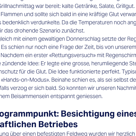
illnachmittag war bereit: kalte Getränke, Salate, Grillgut
Flammen und sollte sich bald in eine kräftige Glut verwan
s bedenklich verdunkelte. Da die Temperaturen noch a
wir das drohende Szenario zunächst.
leich mit einem gewaltigen Donnerschlag setzte der Reg
 Es schien nur noch eine Frage der Zeit, bis von unserem 
 Nachdem ein erster «Rettungsversuch» mit Regenschirm
 zündende Idee: Er legte eine grosse, herumliegende Ste
schutz für die Glut. Die Idee funktionierte perfekt. Typis
«Hands-on-Modus». Beinahe schien es, als sei selbst de
alls verzog er sich bald. So konnten wir unseren Nachmi
hem Beisammensein entspannt geniessen.
ogrammpunkt: Besichtigung eines
aftlichen Betriebes
ng über einen befestigten Feldweg wurden wir herzlich 