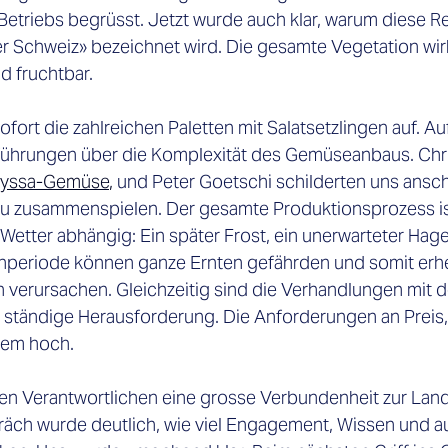
Betriebs begrüsst. Jetzt wurde auch klar, warum diese Re
chweiz» bezeichnet wird. Die gesamte Vegetation wirk
 fruchtbar.
ofort die zahlreichen Paletten mit Salatsetzlingen auf. 
sführungen über die Komplexität des Gemüseanbaus. Chr
yssa-Gemüse
,
 und Peter Goetschi schilderten uns anscha
u zusammenspielen. Der gesamte Produktionsprozess ist
Wetter abhängig: Ein später Frost, ein unerwarteter Hag
nperiode können ganze Ernten gefährden und somit erhe
n verursachen. Gleichzeitig sind die Verhandlungen mit d
e ständige Herausforderung. Die Anforderungen an Preis, 
trem hoch.
en Verantwortlichen eine grosse Verbundenheit zur Land
räch wurde deutlich, wie viel Engagement, Wissen und a