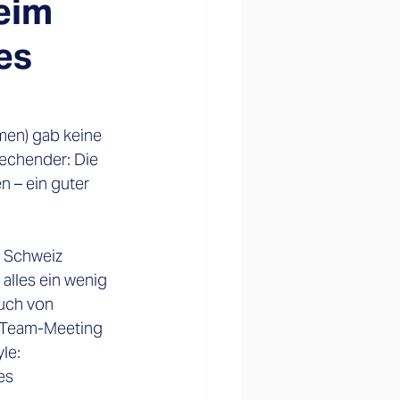
beim
es
men) gab keine 
echender: Die 
– ein guter 
n Schweiz 
alles ein wenig 
uch von 
s Team-Meeting 
le: 
es 