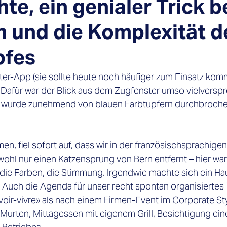
te, ein genialer Trick 
en und die Komplexität d
pfes
tter-App (sie sollte heute noch häufiger zum Einsatz kom
 Dafür war der Blick aus dem Zugfenster umso vielverspr
wurde zunehmend von blauen Farbtupfern durchbrochen 
, fiel sofort auf, dass wir in der französischsprachige
ohl nur einen Katzensprung von Bern entfernt – hier war 
 die Farben, die Stimmung. Irgendwie machte sich ein Ha
t. Auch die Agenda für unser recht spontan organisierte
voir-vivre» als nach einem Firmen-Event im Corporate Sty
Murten, Mittagessen mit eigenem Grill, Besichtigung ein