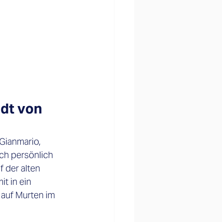
dt von 
Gianmario, 
ch persönlich 
 der alten 
t in ein 
auf Murten im 