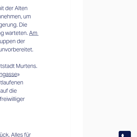
t der Alten 
innehmen, um 
gerung. Die 
g warteten. 
Am 
ruppen der 
nvorbereitet. 
tstadt Murtens. 
engasse
» 
tlaufenen 
auf die 
reiwilliger 
ck. Alles für 