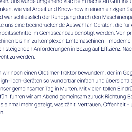
ecken. Uns wurde umgehend klar: Beim nächsten Griff ins
nken, wie viel Arbeit und Know-how in einem einzigen Sa
 war schliesslich der Rundgang durch den Maschinenpar
te uns eine beeindruckende Auswahl an Geräten, die für 
rbeitsschritte im Gemüseanbau benötigt werden. Von pr
inen bis hin zu komplexen Erntemaschinen – moderne Te
en steigenden Anforderungen in Bezug auf Effizienz, Nach
echt zu werden.
 wir noch einen Oldtimer-Traktor bewundern, der im Geg
igh-Tech-Geräten so wunderbar einfach und übersichtlic
ser gemeinsamer Tag in Murten. Mit vielen tollen Eindr
ühl fuhren wir am Abend gemeinsam zurück Richtung Be
s einmal mehr gezeigt, was zählt: Vertrauen, Offenheit –
n.