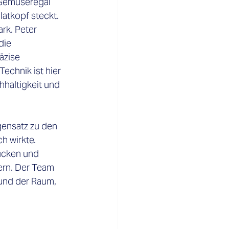
 Gemüseregal 
latkopf steckt.
k. Peter 
die 
äzise 
chnik ist hier 
haltigkeit und 
ensatz zu den 
h wirkte.
ücken und 
rn. Der Team 
 und der Raum, 