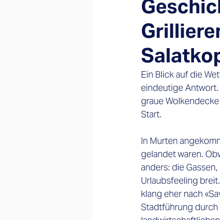
Geschich
Grillier
Salatko
Ein Blick auf die We
eindeutige Antwort.
graue Wolkendecke 
Start.
In Murten angekommen
gelandet waren. Obw
anders: die Gassen,
Urlaubsfeeling brei
klang eher nach «Sa
Stadtführung durch 