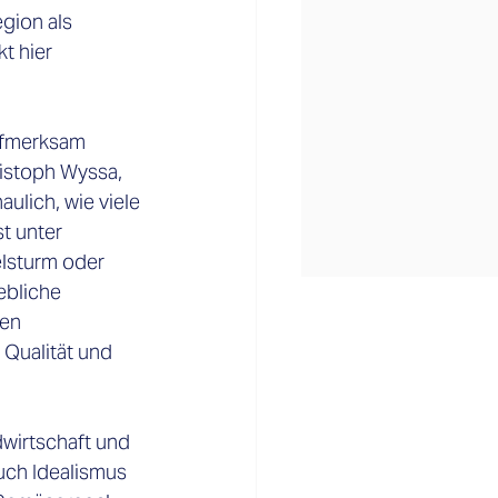
gion als 
t hier 
Aufmerksam 
istoph Wyssa, 
ulich, wie viele 
 unter 
elsturm oder 
bliche 
en 
Qualität und 
wirtschaft und 
uch Idealismus 