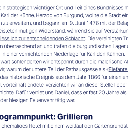

n strategisch wichtiger Ort und Teil eines Bündnisses mi
Karl der Kühne, Herzog von Burgund, wollte die Stadt e
 zu erweitern, und begann am 9. Juni 1476 mit der Bela
eisteten mutigen Widerstand, während sie auf Verstärkun
liesslich zur entscheidenden Schlacht
: Die vereinigten T
 überraschend an und trafen die burgundischen Lager u
 in einer vernichtenden Niederlage für Karl den Kühnen.
wart schlenderten wir entspannt durch die malerische Al
ir, warum der untere Teil der Rathausgasse als «
Elefant
 das historische Ereignis aus dem Jahr 1866 für einen en
 vorteilhaft endete, verzichten wir an dieser Stelle lieber 
hte. Dafür verriet uns Daniel, dass er fast 20 Jahre als f
er hiesigen Feuerwehr tätig war.
ogrammpunkt: Grillieren
 ehemaliges Hotel mit einem weitläufigen Gartengrundstü