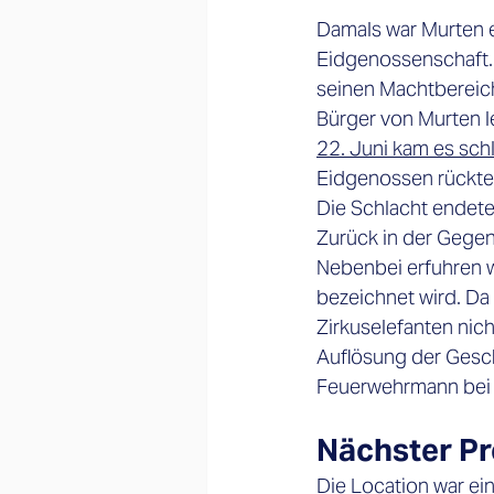
Damals war Murten ei
Eidgenossenschaft. 
seinen Machtbereich
Bürger von Murten l
22. Juni kam es sch
Eidgenossen rückten
Die Schlacht endete
Zurück in der Gegen
Nebenbei erfuhren w
bezeichnet wird. Da
Zirkuselefanten nicht
Auflösung der Geschic
Feuerwehrmann bei d
Nächster Pr
Die Location war ein