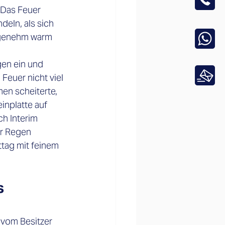
. Das Feuer 
deln, als sich 
ngenehm warm 
en ein und 
Feuer nicht viel 
en scheiterte, 
inplatte auf 
ch Interim 
r Regen 
ttag mit feinem 
 
vom Besitzer 