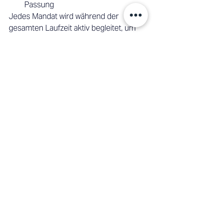
Passung 
Jedes Mandat wird während der 
gesamten Laufzeit aktiv begleitet, um 
Ausrichtung, Umsetzung und 
messbare Ergebnisse sicherzustellen. 
Ist Interim Management 
die richtige Lösung für 
Ihr Unternehmen? 
Wenn Ihr Unternehmen vor 
Veränderungen, Unsicherheiten oder 
einer kritischen Führungslücke steht, 
bietet Interim Management eine 
schnelle, effektive und 
ergebnisorientierte Lösung. 
Der richtige Interim Executive bringt 