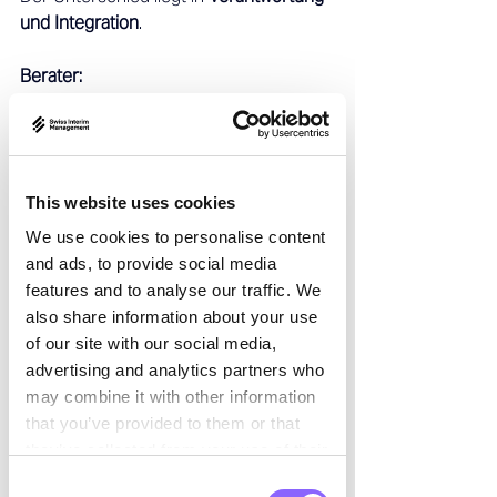
und Integration
. 
Berater: 
Analysieren von aussen 
Geben Empfehlungen ab 
Überlassen die Umsetzung 
internen Teams 
This website uses cookies
Interim Manager: 
We use cookies to personalise content
Werden Teil des Führungsteams 
and ads, to provide social media
Führen Menschen und Prozesse 
features and to analyse our traffic. We
Übernehmen Verantwortung für 
also share information about your use
die Umsetzung anhand definierter 
of our site with our social media,
KPIs 
advertising and analytics partners who
may combine it with other information
Ein Interim Executive beobachtet das 
that you’ve provided to them or that
Unternehmen nicht – er 
führt es aktiv
they’ve collected from your use of their
für die Dauer des Mandats. 
services.
Consent