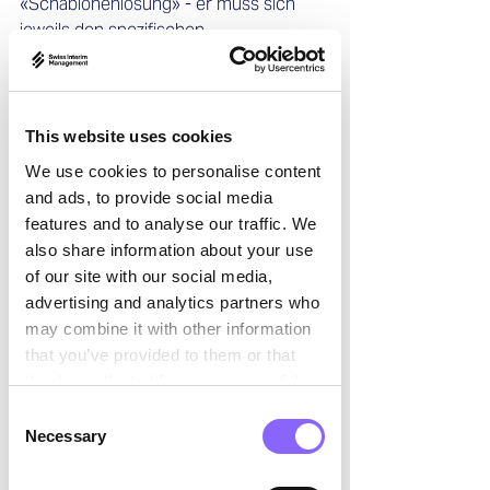

«Schablonenlösung» - er muss sich 
jeweils den spezifischen 
Herausforderungen annehmen und 
schnell individuelle und 
massgeschneiderte Lösungen 
entwickeln und umsetzen, die in einem 
This website uses cookies
beschränkten Zeitraum zumeist sehr 
We use cookies to personalise content
ambitionierten Ergebnissen führen 
and ads, to provide social media
müssen.   
features and to analyse our traffic. We
also share information about your use
Kernkompetenzen eines Interim 
of our site with our social media,
Managers
advertising and analytics partners who
Interim Manager müssen daher nicht 
may combine it with other information
nur sehr hohe fachliche Kompetenzen 
that you’ve provided to them or that
mitbringen. Sie müssen auch in der 
they’ve collected from your use of their
Lage sein, die Situation sehr schnell zu 
services.
Consent
erfassen und sich in das Unternehmen 
Necessary
Selection
und das Team einzufügen. Zu den 
Kernkompetenzen gehören daher 