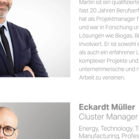

Martin ist ein qualifizi
fast 20 Jahren Berufser
hat als Projektmanager 
und war in Forschung un
Lösungen wie Biogas, B
involviert. Er ist sowohl
als auch ein erfahrener 
komplexer Projekte und s
unternehmerische und na
Arbeit zu vereinen.
Eckardt Müller
Cluster Manage
Energy, Technology, Tr
Manufacturing, Profes